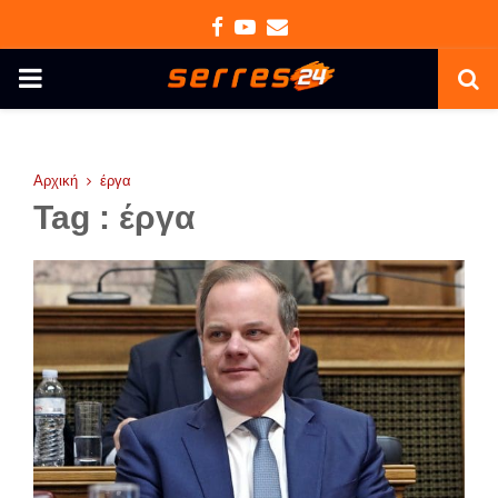
Facebook
Youtube
Email
PRIMARY
MENU
Αρχική
έργα
Tag : έργα