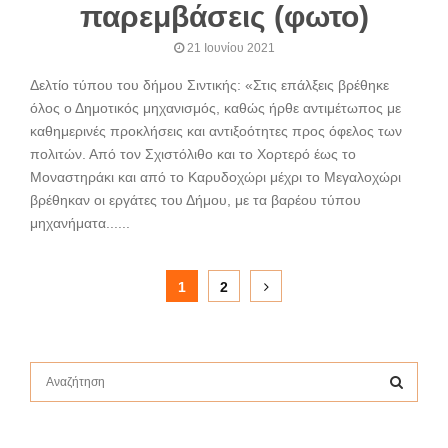
παρεμβάσεις (φωτο)
21 Ιουνίου 2021
Δελτίο τύπου του δήμου Σιντικής: «Στις επάλξεις βρέθηκε
όλος ο Δημοτικός μηχανισμός, καθώς ήρθε αντιμέτωπος με
καθημερινές προκλήσεις και αντιξοότητες προς όφελος των
πολιτών. Από τον Σχιστόλιθο και το Χορτερό έως το
Μοναστηράκι και από το Καρυδοχώρι μέχρι το Μεγαλοχώρι
βρέθηκαν οι εργάτες του Δήμου, με τα βαρέου τύπου
μηχανήματα......
Σελιδοποίηση
1
2
άρθρων
S
e
a
S
r