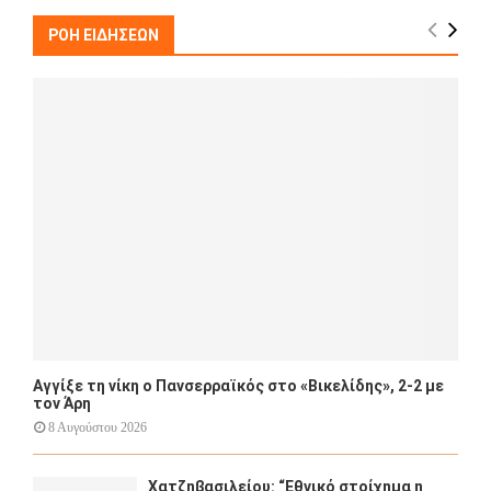
c
E
h
ΡΟΗ ΕΙΔΗΣΕΩΝ
f
A
o
r
R
:
C
H
Αγγίξε τη νίκη ο Πανσερραϊκός στο «Βικελίδης», 2-2 με
τον Άρη
8 Αυγούστου 2026
Χατζηβασιλείου: “Εθνικό στοίχημα η