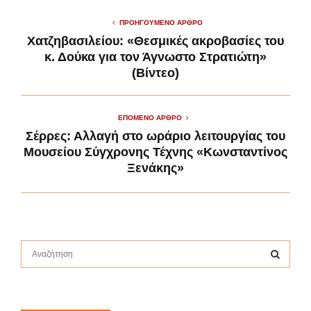
ΠΡΟΗΓΟΎΜΕΝΟ ΆΡΘΡΟ
Χατζηβασιλείου: «Θεσμικές ακροβασίες του
κ. Δούκα για τον Άγνωστο Στρατιώτη»
(Βίντεο)
ΕΠΌΜΕΝΟ ΆΡΘΡΟ
Σέρρες: Αλλαγή στο ωράριο λειτουργίας του
Μουσείου Σύγχρονης Τέχνης «Κωνσταντίνος
Ξενάκης»
S
e
a
S
r
c
E