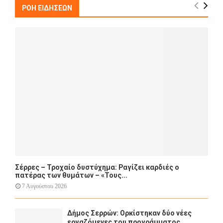
h
ΡΟΗ ΕΙΔΗΣΕΩΝ
f
A
o
r
R
:
C
H
Σέρρες – Τροχαίο δυστύχημα: Ραγίζει καρδιές ο
πατέρας των θυμάτων – «Τους...
7 Αυγούστου 2026
Δήμος Σερρών: Ορκίστηκαν δύο νέες
εργαζόμενες του προγράμματος