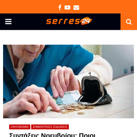
Facebook
Youtube
Email
PRIMARY
MENU
ΟΙΚΟΝΟΜΙΑ
ΣΗΜΑΝΤΙΚΕΣ ΕΙΔΗΣΕΙΣ
Συντάξεις Νοεμβρίου: Ποιοι