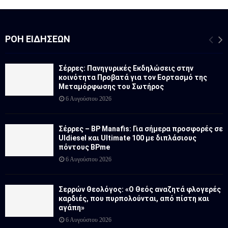
ΡΟΉ ΕΙΔΉΣΕΩΝ
Σέρρες: Πανηγυρικές Εκδηλώσεις στην
κοινότητα Προβατά για τον Εορτασμό της
Μεταμόρφωσης του Σωτήρος
6 Αυγούστου 2026
Σέρρες – BP Manafis: Για σήμερα προσφορές σε
Uldiesel και Ultimate 100 με διπλάσιους
πόντους BPme
6 Αυγούστου 2026
Σερρών Θεολόγος: «Ο Θεός αναζητά φλογερές
καρδιές, που πυρπολούνται, από πίστη και
αγάπη»
6 Αυγούστου 2026