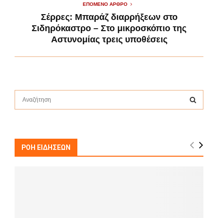
ΕΠΌΜΕΝΟ ΆΡΘΡΟ
Σέρρες: Μπαράζ διαρρήξεων στο
Σιδηρόκαστρο – Στο μικροσκόπιο της
Αστυνομίας τρεις υποθέσεις
S
e
a
S
r
c
E
h
ΡΟΗ ΕΙΔΗΣΕΩΝ
f
A
o
r
R
:
C
H