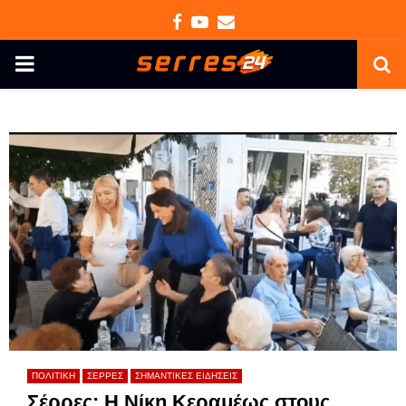
Facebook
Youtube
Email
PRIMARY
MENU
ΠΟΛΙΤΙΚΗ
ΣΕΡΡΕΣ
ΣΗΜΑΝΤΙΚΕΣ ΕΙΔΗΣΕΙΣ
Σέρρες: Η Νίκη Κεραμέως στους