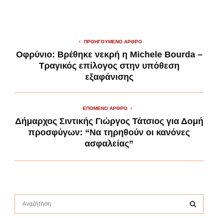
ΠΡΟΗΓΟΎΜΕΝΟ ΆΡΘΡΟ
Οφρύνιο: Βρέθηκε νεκρή η Michele Bourda –
Τραγικός επίλογος στην υπόθεση
εξαφάνισης
ΕΠΌΜΕΝΟ ΆΡΘΡΟ
Δήμαρχος Σιντικής Γιώργος Τάτσιος για Δομή
προσφύγων: “Να τηρηθούν οι κανόνες
ασφαλείας”
S
e