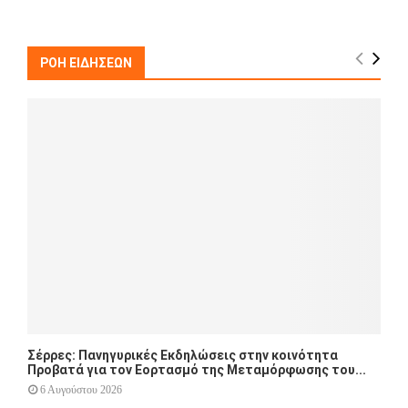
a
S
r
c
E
h
ΡΟΗ ΕΙΔΗΣΕΩΝ
f
A
o
r
R
:
C
H
Σέρρες: Πανηγυρικές Εκδηλώσεις στην κοινότητα
Προβατά για τον Εορτασμό της Μεταμόρφωσης του...
6 Αυγούστου 2026