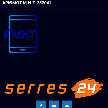
ΑΡΙΘΜΌΣ Μ.Η.Τ. 252041