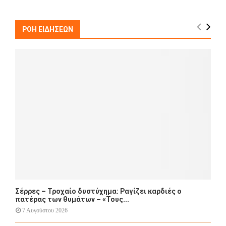
r
c
E
h
ΡΟΗ ΕΙΔΗΣΕΩΝ
f
A
o
r
R
:
C
H
Σέρρες – Τροχαίο δυστύχημα: Ραγίζει καρδιές ο
πατέρας των θυμάτων – «Τους...
7 Αυγούστου 2026