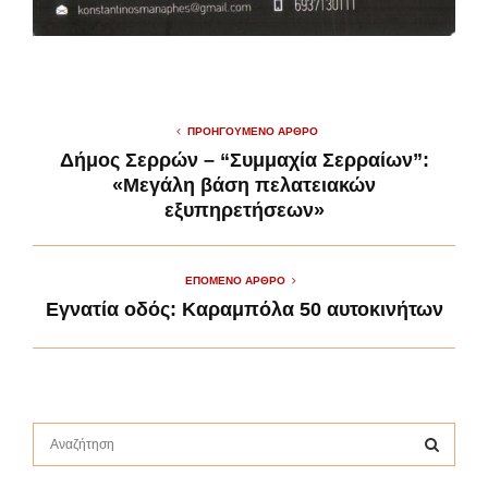
ΠΡΟΗΓΟΎΜΕΝΟ ΆΡΘΡΟ
Δήμος Σερρών – “Συμμαχία Σερραίων”:
«Μεγάλη βάση πελατειακών
εξυπηρετήσεων»
ΕΠΌΜΕΝΟ ΆΡΘΡΟ
Εγνατία οδός: Καραμπόλα 50 αυτοκινήτων
S
e
a
S