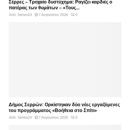
Σέρρες – Τροχαίο δυστύχημα: Ραγίζει καρδιές ο
πατέρας των θυμάτων – «Τους...
Από:
Serres24
7 Αυγούστου 2026
0
Δήμος Σερρών: Ορκίστηκαν δύο νέες εργαζόμενες
του προγράμματος «Βοήθεια στο Σπίτι»
Από:
Serres24
7 Αυγούστου 2026
0