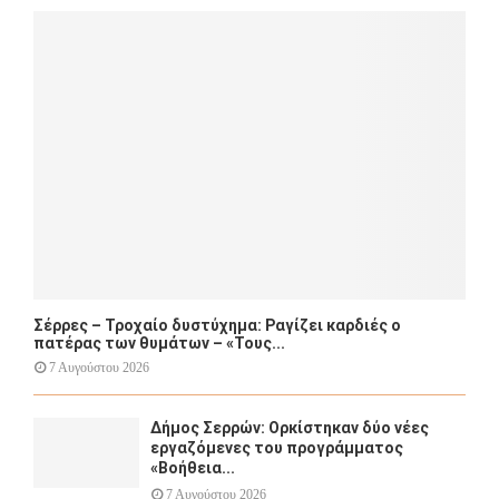
o
r
R
:
C
H
Σέρρες – Τροχαίο δυστύχημα: Ραγίζει καρδιές ο
πατέρας των θυμάτων – «Τους...
7 Αυγούστου 2026
Δήμος Σερρών: Ορκίστηκαν δύο νέες
εργαζόμενες του προγράμματος
«Βοήθεια...
7 Αυγούστου 2026