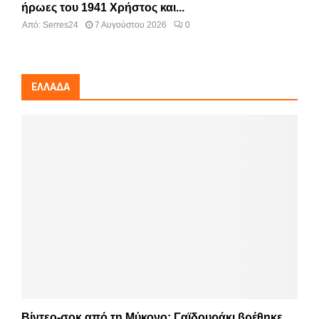
ήρωες του 1941 Χρήστος και...
Από:
Serres24
7 Αυγούστου 2026
0
ΕΛΛΆΔΑ
Βίντεο-σοκ από τη Μύκονο: Γαϊδουράκι βρέθηκε