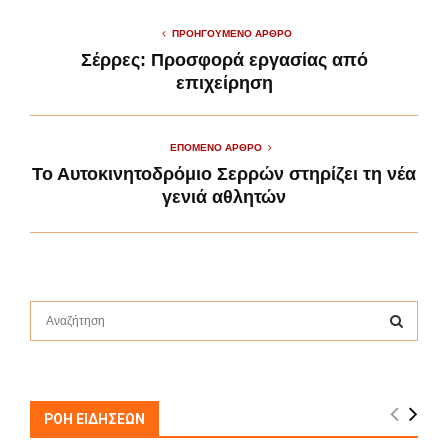
ΠΡΟΗΓΟΎΜΕΝΟ ΆΡΘΡΟ
Σέρρες: Προσφορά εργασίας από
επιχείρηση
ΕΠΌΜΕΝΟ ΆΡΘΡΟ
Το Αυτοκινητοδρόμιο Σερρών στηρίζει τη νέα
γενιά αθλητών
S
e
a
S
r
c
E
h
ΡΟΗ ΕΙΔΗΣΕΩΝ
f
A