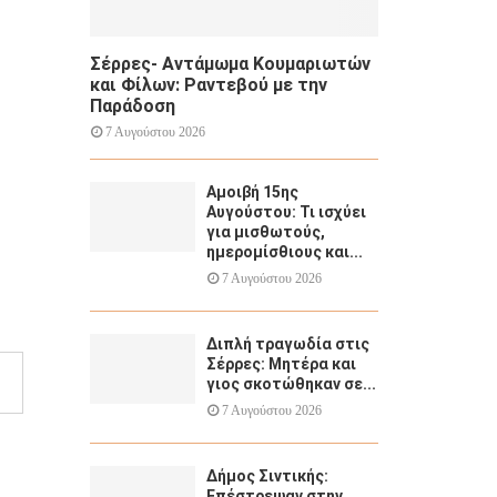
Σέρρες- Αντάμωμα Κουμαριωτών
και Φίλων: Ραντεβού με την
Παράδοση
7 Αυγούστου 2026
Αμοιβή 15ης
Αυγούστου: Τι ισχύει
για μισθωτούς,
ημερομίσθιους και...
7 Αυγούστου 2026
Διπλή τραγωδία στις
Σέρρες: Μητέρα και
γιος σκοτώθηκαν σε...
7 Αυγούστου 2026
Δήμος Σιντικής:
Επέστρεψαν στην