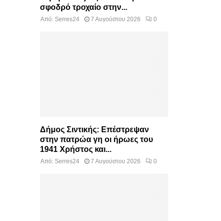
σφοδρό τροχαίο στην...
Από:
Serres24
7 Αυγούστου 2026
0
Δήμος Σιντικής: Επέστρεψαν
στην πατρώα γη οι ήρωες του
1941 Χρήστος και...
Από:
Serres24
7 Αυγούστου 2026
0