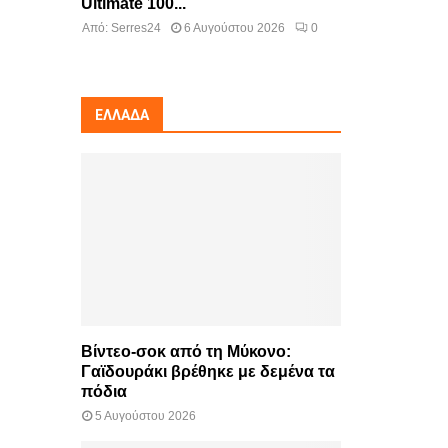
Ultimate 100...
Από:
Serres24
6 Αυγούστου 2026
0
ΕΛΛΆΔΑ
Βίντεο-σοκ από τη Μύκονο:
Γαϊδουράκι βρέθηκε με δεμένα τα
πόδια
5 Αυγούστου 2026