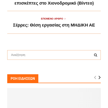
επισκέπτες στο Χιονοδρομικό (Βίντεο)
ΕΠΌΜΕΝΟ ΆΡΘΡΟ
Σέρρες: Θέση εργασίας στη ΜΗΔΙΚΗ ΑΕ
S
e
a
S
r
c
E
h
ΡΟΗ ΕΙΔΗΣΕΩΝ
f
A
o
r
R
:
C