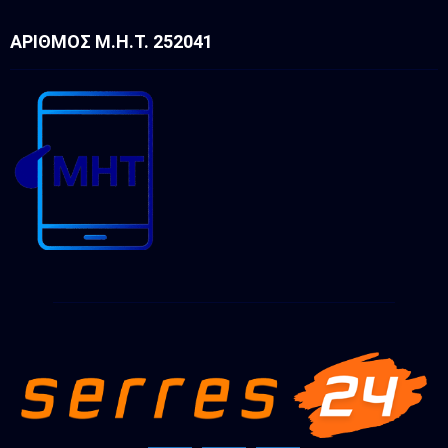
ΑΡΙΘΜΌΣ Μ.Η.Τ. 252041