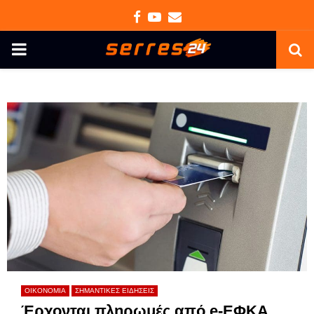
Facebook
Youtube
Email
PRIMARY
MENU
ΟΙΚΟΝΟΜΙΑ
ΣΗΜΑΝΤΙΚΕΣ ΕΙΔΗΣΕΙΣ
Έρχονται πληρωμές από e-ΕΦΚΑ