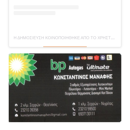
Η ΔΗΜΟΣΊΕΥΣΗ ΚΟΙΝΟΠΟΙΉΘΗΚΕ ΑΠΌ ΤΟ ΧΡΉΣΤΗ XANTHINEA.GR (@XANTHINEA.GR)