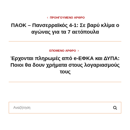
ΠΡΟΗΓΟΎΜΕΝΟ ΆΡΘΡΟ
ΠΑΟΚ – Πανσερραϊκός 4-1: Σε βαρύ κλίμα ο
αγώνας για τα 7 αετόπουλα
ΕΠΌΜΕΝΟ ΆΡΘΡΟ
Έρχονται πληρωμές από e-ΕΦΚΑ και ΔΥΠΑ:
Ποιοι θα δουν χρήματα στους λογαριασμούς
τους
S
e
a
S
r
c