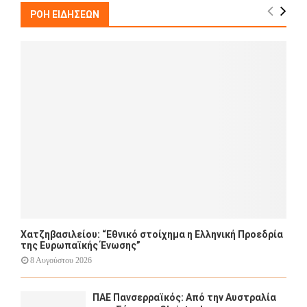
E
h
ΡΟΗ ΕΙΔΗΣΕΩΝ
f
A
o
r
R
:
C
H
Χατζηβασιλείου: “Εθνικό στοίχημα η Ελληνική Προεδρία
της Ευρωπαϊκής Ένωσης”
8 Αυγούστου 2026
ΠΑΕ Πανσερραϊκός: Από την Αυστραλία