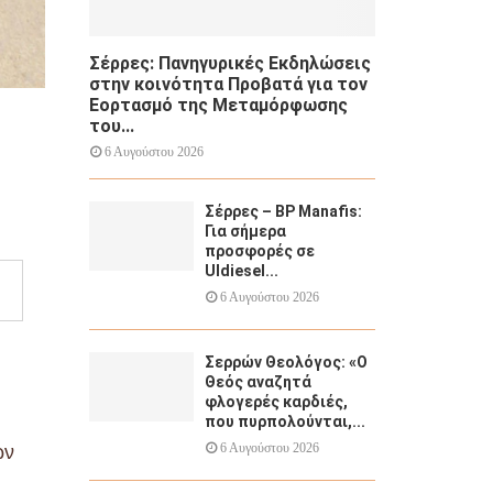
Σέρρες: Πανηγυρικές Εκδηλώσεις
στην κοινότητα Προβατά για τον
Εορτασμό της Μεταμόρφωσης
του...
6 Αυγούστου 2026
Σέρρες – BP Manafis:
Για σήμερα
προσφορές σε
Uldiesel...
6 Αυγούστου 2026
Σερρών Θεολόγος: «Ο
Θεός αναζητά
φλογερές καρδιές,
που πυρπολούνται,...
6 Αυγούστου 2026
ων