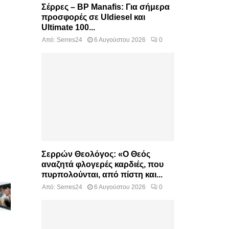
Σέρρες – BP Manafis: Για σήμερα
προσφορές σε Uldiesel και
Ultimate 100...
Από:
Serres24
6 Αυγούστου 2026
0
Σερρών Θεολόγος: «Ο Θεός
αναζητά φλογερές καρδιές, που
πυρπολούνται, από πίστη και...
Από:
Serres24
6 Αυγούστου 2026
0