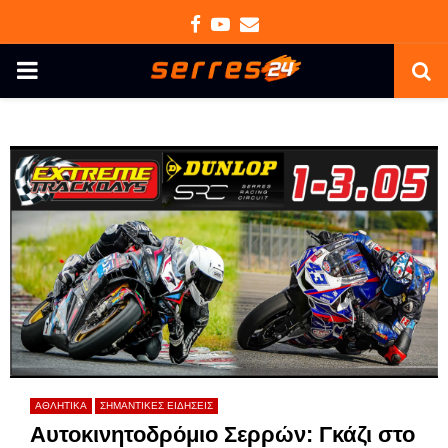
Facebook
Youtube
Email
PRIMARY
MENU
ΑΘΛΗΤΙΚΑ
ΣΗΜΑΝΤΙΚΕΣ ΕΙΔΗΣΕΙΣ
Αυτοκινητοδρόμιο Σερρών: Γκάζι στο