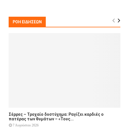
a
S
r
c
E
h
ΡΟΗ ΕΙΔΗΣΕΩΝ
f
A
o
r
R
:
C
H
Σέρρες – Τροχαίο δυστύχημα: Ραγίζει καρδιές ο
πατέρας των θυμάτων – «Τους...
7 Αυγούστου 2026