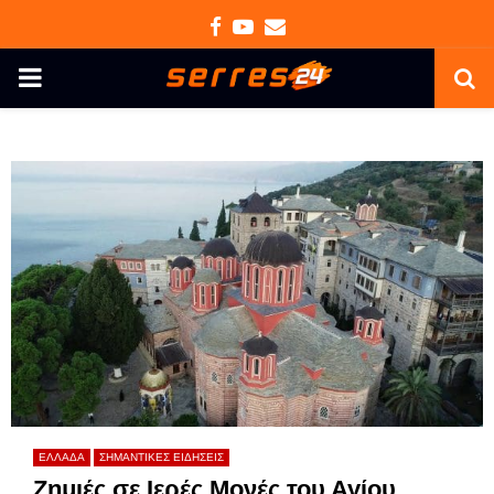
Facebook
Youtube
Email
PRIMARY
MENU
ΕΛΛΑΔΑ
ΣΗΜΑΝΤΙΚΕΣ ΕΙΔΗΣΕΙΣ
Ζημιές σε Ιερές Μονές του Αγίου