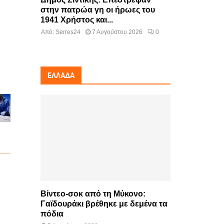
στην πατρώα γη οι ήρωες του
1941 Χρήστος και...
Από:
Serres24
7 Αυγούστου 2026
0
ΕΛΛΆΔΑ
Βίντεο-σοκ από τη Μύκονο:
Γαϊδουράκι βρέθηκε με δεμένα τα
πόδια