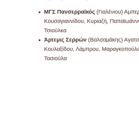
ΜΓΣ Πανσερραϊκός
(Γιαλένιου) Αμπερ
Κουσαγιαννίδου, Κυριαζή, Παπαϊωάννο
Τσιούλκα
Άρτεμις Σερρών
(Βαλσαμάκης) Αγατσι
Κουλαξίδου, Λάμπρου, Μαραγκοπούλου
Τασιούλα