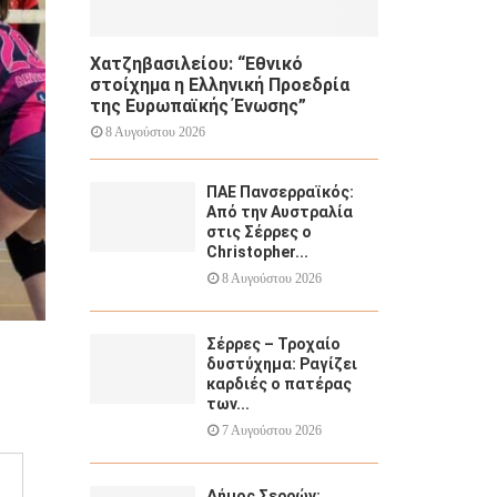
Χατζηβασιλείου: “Εθνικό
στοίχημα η Ελληνική Προεδρία
της Ευρωπαϊκής Ένωσης”
8 Αυγούστου 2026
ΠΑΕ Πανσερραϊκός:
Από την Αυστραλία
στις Σέρρες ο
Christopher...
8 Αυγούστου 2026
Σέρρες – Τροχαίο
δυστύχημα: Ραγίζει
καρδιές ο πατέρας
των...
7 Αυγούστου 2026
Δήμος Σερρών: