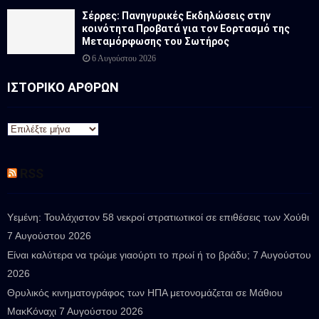
Σέρρες: Πανηγυρικές Εκδηλώσεις στην
κοινότητα Προβατά για τον Εορτασμό της
Μεταμόρφωσης του Σωτήρος
6 Αυγούστου 2026
ΙΣΤΟΡΙΚΟ ΑΡΘΡΩΝ
Ι
Σ
Τ
RSS
Ο
Ρ
Ι
Υεμένη: Τουλάχιστον 58 νεκροί στρατιωτικοί σε επιθέσεις των Χούθι
Κ
Ο
7 Αυγούστου 2026
Α
Είναι καλύτερα να τρώμε γιαούρτι το πρωί ή το βράδυ;
7 Αυγούστου
Ρ
2026
Θ
Θρυλικός κινηματογράφος των ΗΠΑ μετονομάζεται σε Μάθιου
Ρ
Ω
ΜακΚόναχι
7 Αυγούστου 2026