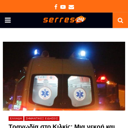
Facebook
Youtube
Email
PRIMARY
MENU
ΕΛΛΑΔΑ
ΣΗΜΑΝΤΙΚΕΣ ΕΙΔΗΣΕΙΣ
Τραγωδία στο Κιλκίς: Μια νεκρή και