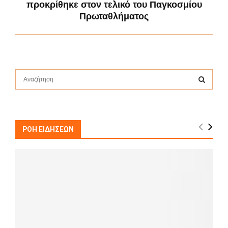
προκρίθηκε στον τελικό του Παγκοσμίου
Πρωταθλήματος
S
e
a
S
r
c
E
h
ΡΟΗ ΕΙΔΗΣΕΩΝ
f
A
o
r
R
:
C
H