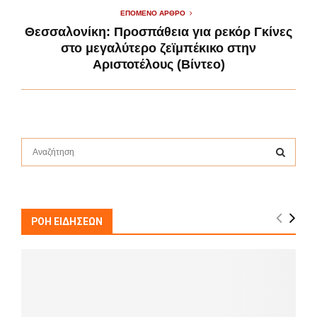
ΕΠΌΜΕΝΟ ΆΡΘΡΟ
Θεσσαλονίκη: Προσπάθεια για ρεκόρ Γκίνες
στο μεγαλύτερο ζεϊμπέκικο στην
Αριστοτέλους (Βίντεο)
S
e
a
S
r
c
E
h
ΡΟΗ ΕΙΔΗΣΕΩΝ
f
A
o
r
R
:
C