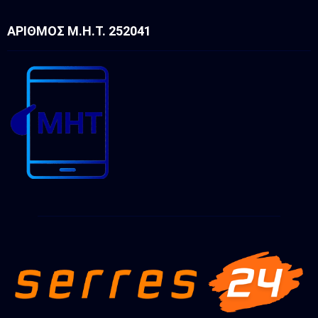
ΑΡΙΘΜΌΣ Μ.Η.Τ. 252041