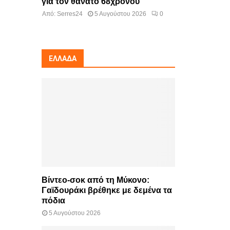
για τον θάνατο 68χρονου
Από:
Serres24
5 Αυγούστου 2026
0
ΕΛΛΆΔΑ
Βίντεο-σοκ από τη Μύκονο:
Γαϊδουράκι βρέθηκε με δεμένα τα
πόδια
5 Αυγούστου 2026