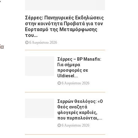
Σέρρες: Πανηγυρικές Εκδηλώσεις
στην κοινότητα Προβατά για τον
Εορτασμό της Μεταμόρφωσης
του...
6 Αυγούστου 2026
ία
Σέρρες – BP Manafis:
Για σήμερα
προσφορές σε
Uldiesel...
6 Αυγούστου 2026
Σερρών Θεολόγος: «Ο
Θεός αναζητά
φλογερές καρδιές,
που πυρπολούνται,...
6 Αυγούστου 2026