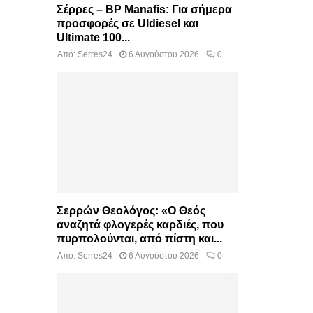
Σέρρες – BP Manafis: Για σήμερα
προσφορές σε Uldiesel και
Ultimate 100...
Από:
Serres24
6 Αυγούστου 2026
0
Σερρών Θεολόγος: «Ο Θεός
αναζητά φλογερές καρδιές, που
πυρπολούνται, από πίστη και...
Από:
Serres24
6 Αυγούστου 2026
0