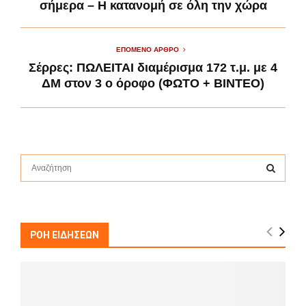
σήμερα – Η κατανομή σε όλη την χώρα
ΕΠΌΜΕΝΟ ΆΡΘΡΟ
Σέρρες: ΠΩΛΕΙΤΑΙ διαμέρισμα 172 τ.μ. με 4
ΔΜ στον 3 ο όροφο (ΦΩΤΟ + ΒΙΝΤΕΟ)
S
e
a
S
r
c
E
h
ΡΟΗ ΕΙΔΗΣΕΩΝ
f
A
o
r
R
:
C