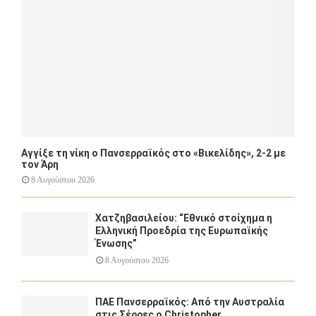
H
Αγγίξε τη νίκη ο Πανσερραϊκός στο «Βικελίδης», 2-2 με
τον Άρη
8 Αυγούστου 2026
Χατζηβασιλείου: “Εθνικό στοίχημα η
Ελληνική Προεδρία της Ευρωπαϊκής
Ένωσης”
8 Αυγούστου 2026
ΠΑΕ Πανσερραϊκός: Από την Αυστραλία
στις Σέρρες ο Christopher...