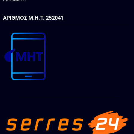
ΑΡΙΘΜΌΣ Μ.Η.Τ. 252041