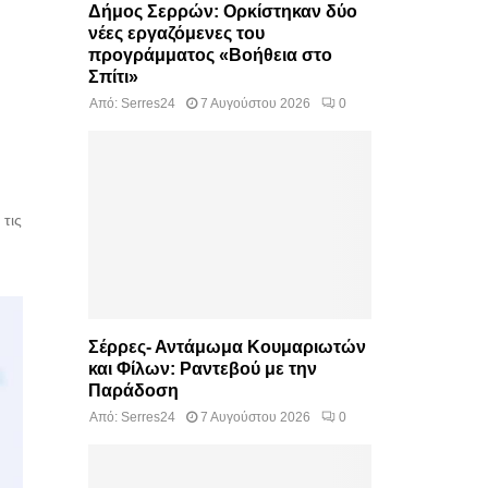
Δήμος Σερρών: Ορκίστηκαν δύο
νέες εργαζόμενες του
προγράμματος «Βοήθεια στο
Σπίτι»
Από:
Serres24
7 Αυγούστου 2026
0
 τις
Σέρρες- Αντάμωμα Κουμαριωτών
και Φίλων: Ραντεβού με την
Παράδοση
Από:
Serres24
7 Αυγούστου 2026
0