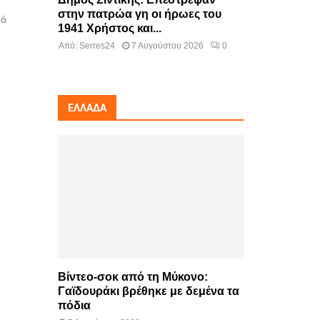
στην πατρώα γη οι ήρωες του
πό
1941 Χρήστος και...
Από:
Serres24
7 Αυγούστου 2026
0
ΕΛΛΆΔΑ
Βίντεο-σοκ από τη Μύκονο:
Γαϊδουράκι βρέθηκε με δεμένα τα
πόδια