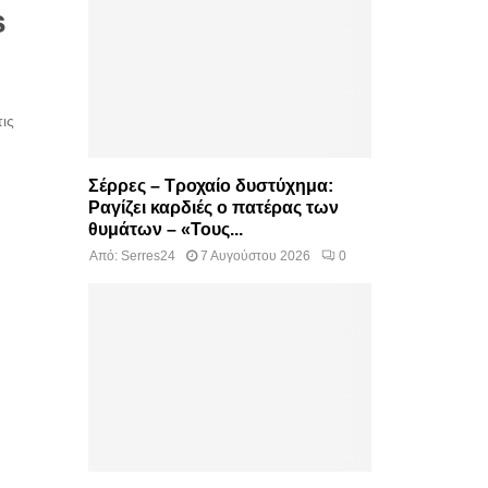
s
ις
Σέρρες – Τροχαίο δυστύχημα:
Ραγίζει καρδιές ο πατέρας των
θυμάτων – «Τους...
Από:
Serres24
7 Αυγούστου 2026
0