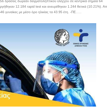
56 δράσεις δωρεάν δειγματοληπτικού ελέγχου σε κεντρικά σημεία 64
ργήθηκαν 12.184 rapid test και ανευρέθηκαν 1.244 θετικά (10.21%). Α
6 γυναίκες με μέσο όρο ηλικίας τα 43.95 έτη. -ΠΕ......