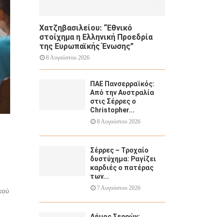
Χατζηβασιλείου: “Εθνικό
στοίχημα η Ελληνική Προεδρία
της Ευρωπαϊκής Ένωσης”
8 Αυγούστου 2026
ΠΑΕ Πανσερραϊκός:
Από την Αυστραλία
στις Σέρρες ο
Christopher...
8 Αυγούστου 2026
Σέρρες – Τροχαίο
δυστύχημα: Ραγίζει
καρδιές ο πατέρας
των...
7 Αυγούστου 2026
κού
Δήμος Σερρών: