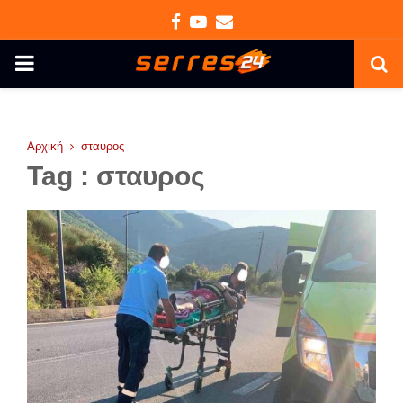
Facebook
Youtube
Email
PRIMARY
MENU
Αρχική
σταυρος
Tag : σταυρος