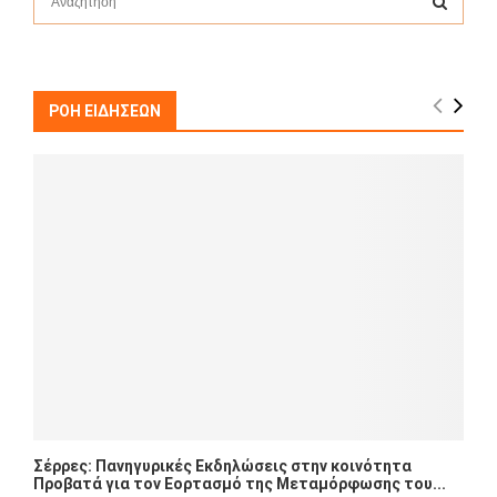
e
a
S
r
c
E
h
ΡΟΗ ΕΙΔΗΣΕΩΝ
f
A
o
r
R
:
C
H
Σέρρες: Πανηγυρικές Εκδηλώσεις στην κοινότητα
Προβατά για τον Εορτασμό της Μεταμόρφωσης του...