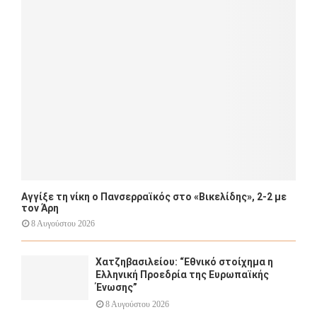
r
R
:
C
H
Αγγίξε τη νίκη ο Πανσερραϊκός στο «Βικελίδης», 2-2 με
τον Άρη
8 Αυγούστου 2026
Χατζηβασιλείου: “Εθνικό στοίχημα η
Ελληνική Προεδρία της Ευρωπαϊκής
Ένωσης”
8 Αυγούστου 2026