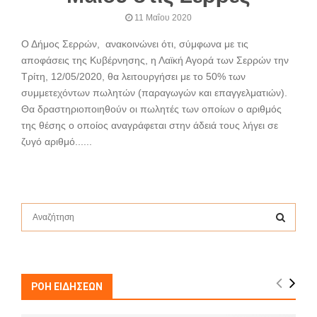
11 Μαΐου 2020
Ο Δήμος Σερρών, ανακοινώνει ότι, σύμφωνα με τις
αποφάσεις της Κυβέρνησης, η Λαϊκή Αγορά των Σερρών την
Τρίτη, 12/05/2020, θα λειτουργήσει με το 50% των
συμμετεχόντων πωλητών (παραγωγών και επαγγελματιών).
Θα δραστηριοποιηθούν οι πωλητές των οποίων ο αριθμός
της θέσης ο οποίος αναγράφεται στην άδειά τους λήγει σε
ζυγό αριθμό......
S
e
a
S
r
c
E
h
ΡΟΗ ΕΙΔΗΣΕΩΝ
f
A
o