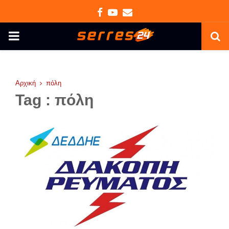
Facebook
Youtube
Email
PRIMARY
MENU
Αρχική
πόλη
Tag : πόλη