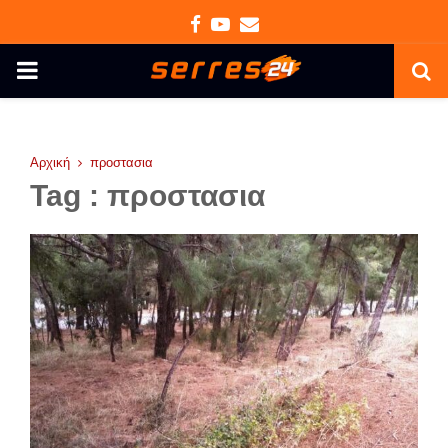
Facebook
Youtube
Email
PRIMARY
MENU
Αρχική
προστασια
Tag : προστασια