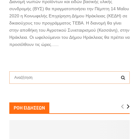
Διανομή νωπών προϊόντων και ειδών βασικής υλικής
συνδρομής (ΒΥΣ) θα πραγματοποιήσει την Πέμπτη 14 Μαΐου
2020 η Κοινωφελής Επιχείρηση Δήμου Ηράκλειας (ΚΕΔΗ) σε
δικαιούχους του προγράμματος ΤΕΒΑ. Η διανομή θα γίνει
στην αποθήκη του Αγροτικού Συνεταιρισμού (Κεσσάνη), στην
Ηράκλεια. Οι ωφελούμενοι του Δήμου Ηράκλειας θα πρέπει να
προσέλθουν τις ώρες......
S
e
a
S
r
c
E
h
ΡΟΗ ΕΙΔΗΣΕΩΝ
f
A
o
r
R
: