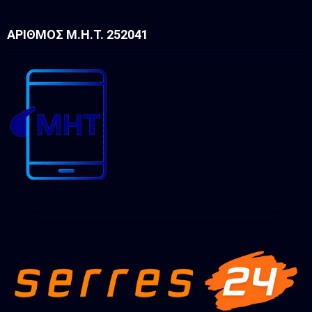
ΑΡΙΘΜΌΣ Μ.Η.Τ. 252041