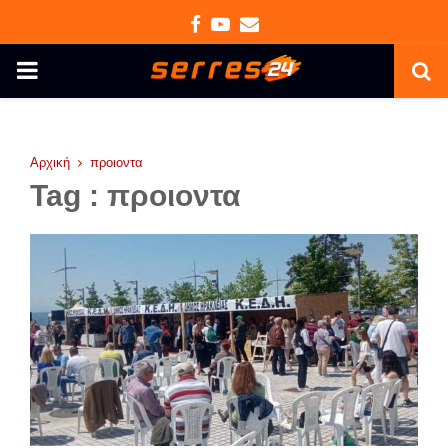
Facebook
Youtube
Email
PRIMARY
MENU
Αρχική
προιοντα
Tag : προιοντα