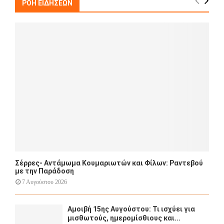
h
ΡΟΗ ΕΙΔΗΣΕΩΝ
f
A
o
r
R
:
C
H
Σέρρες- Αντάμωμα Κουμαριωτών και Φίλων: Ραντεβού
με την Παράδοση
7 Αυγούστου 2026
Αμοιβή 15ης Αυγούστου: Τι ισχύει για
μισθωτούς, ημερομίσθιους και...