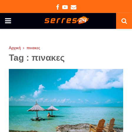
Facebook
Youtube
Email
PRIMARY
MENU
Αρχική
πινακες
Tag : πινακες