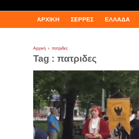
ΑΡΧΙΚΉ
ΣΕΡΡΕΣ
ΕΛΛΑΔΑ
Αρχική
πατριδες
Tag : πατριδες