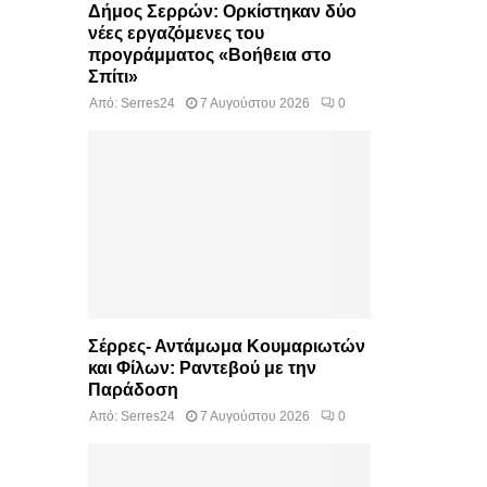
Δήμος Σερρών: Ορκίστηκαν δύο
νέες εργαζόμενες του
προγράμματος «Βοήθεια στο
Σπίτι»
Από:
Serres24
7 Αυγούστου 2026
0
Σέρρες- Αντάμωμα Κουμαριωτών
και Φίλων: Ραντεβού με την
Παράδοση
Από:
Serres24
7 Αυγούστου 2026
0