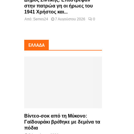
στην πατρώα γη οι ήρωες του
1941 Χρήστος και...
Από:
Serres24
7 Αυγούστου 2026
0
ΕΛΛΆΔΑ
Βίντεο-σοκ από τη Μύκονο:
Γαϊδουράκι βρέθηκε με δεμένα τα
πόδια