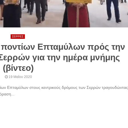
ΣΕΡΡΕΣ
 ποντίων Επταμύλων πρός την
 Σερρών για την ημέρα μνήμης
(βίντεο)
19 Μαΐου 2020
ίων Επταμύλων στους κεντρικούς δρόμους των Σερρών τραγουδώντας 
όραση...