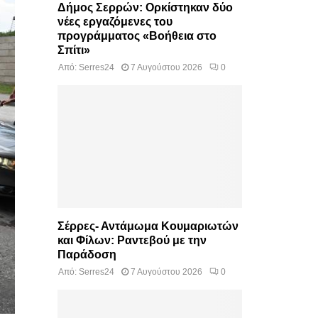
Δήμος Σερρών: Ορκίστηκαν δύο
νέες εργαζόμενες του
προγράμματος «Βοήθεια στο
Σπίτι»
Από:
Serres24
7 Αυγούστου 2026
0
Σέρρες- Αντάμωμα Κουμαριωτών
και Φίλων: Ραντεβού με την
Παράδοση
Από:
Serres24
7 Αυγούστου 2026
0