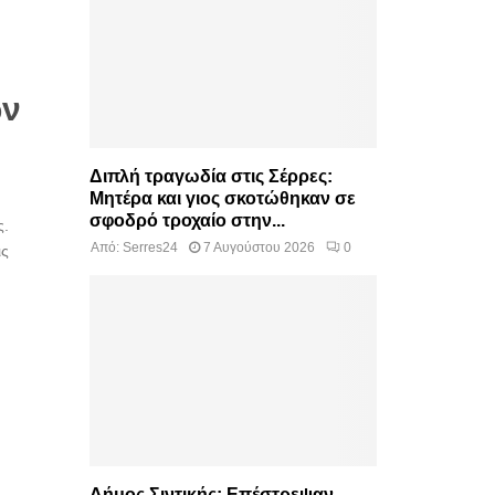
ων
Διπλή τραγωδία στις Σέρρες:
Μητέρα και γιος σκοτώθηκαν σε
σφοδρό τροχαίο στην...
ς.
Από:
Serres24
7 Αυγούστου 2026
0
ις
Δήμος Σιντικής: Επέστρεψαν