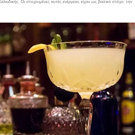
Χαλκιδικής. Οι στοχευμένες αυτές ενέργειες είχαν ως βασικό στόχο: την