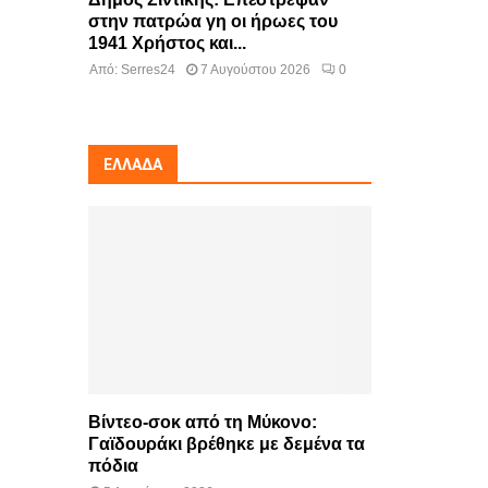
στην πατρώα γη οι ήρωες του
1941 Χρήστος και...
Από:
Serres24
7 Αυγούστου 2026
0
ΕΛΛΆΔΑ
Βίντεο-σοκ από τη Μύκονο:
Γαϊδουράκι βρέθηκε με δεμένα τα
πόδια