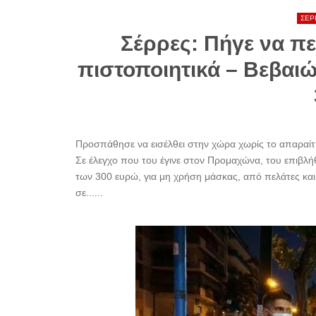
ΣΕΡ
Σέρρες: Πήγε να π
πιστοποιητικά – Bεβαι
Προσπάθησε να εισέλθει στην χώρα χωρίς το απαραίτη
Σε έλεγχο που του έγινε στον Προμαχώνα, του επιβλή
των 300 ευρώ, για μη χρήση μάσκας, από πελάτες κα
σε......