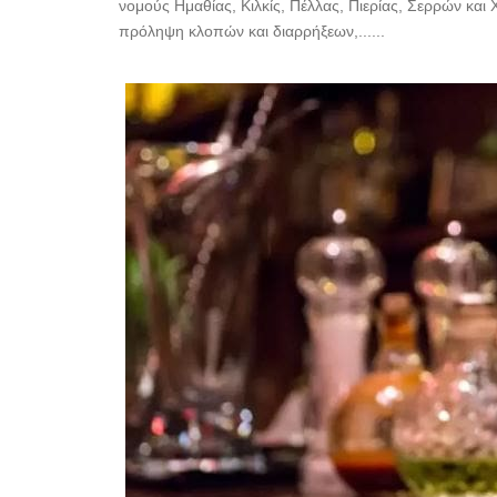
νομούς Ημαθίας, Κιλκίς, Πέλλας, Πιερίας, Σερρών και 
πρόληψη κλοπών και διαρρήξεων,......