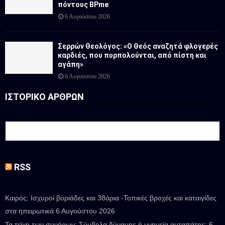
πόντους BPme
6 Αυγούστου 2026
Σερρών Θεολόγος: «Ο Θεός αναζητά φλογερές
καρδιές, που πυρπολούνται, από πίστη και
αγάπη»
6 Αυγούστου 2026
ΙΣΤΟΡΙΚΟ ΑΡΘΡΩΝ
RSS
Καιρός: Ισχυροί βοριάδες και 38άρια -Τοπικές βροχές και καταιγίδες
στα ηπειρωτικά
6 Αυγούστου 2026
Τα τείχη των συνόρων: Σύμβολα δύναμης ή μνημεία αυταπάτης;
6