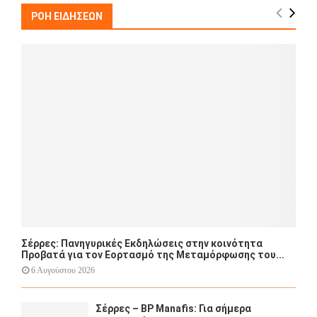
E
h
ΡΟΗ ΕΙΔΗΣΕΩΝ
f
A
o
r
R
:
C
H
Σέρρες: Πανηγυρικές Εκδηλώσεις στην κοινότητα
Προβατά για τον Εορτασμό της Μεταμόρφωσης του...
6 Αυγούστου 2026
Σέρρες – BP Manafis: Για σήμερα