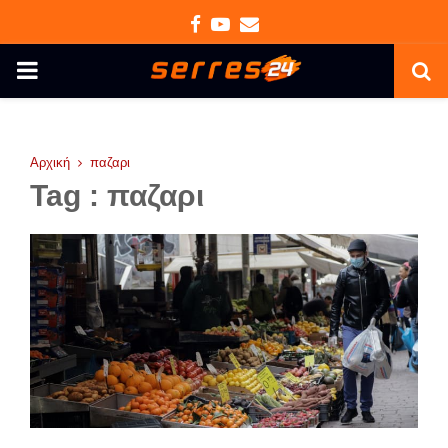
Facebook
Youtube
Email
PRIMARY
MENU
Αρχική
παζαρι
Tag : παζαρι