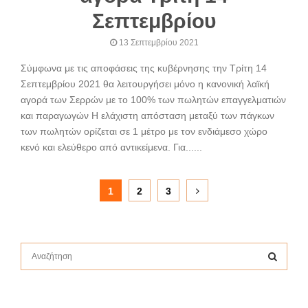
Σεπτεμβρίου
13 Σεπτεμβρίου 2021
Σύμφωνα με τις αποφάσεις της κυβέρνησης την Τρίτη 14
Σεπτεμβρίου 2021 θα λειτουργήσει μόνο η κανονική λαϊκή
αγορά των Σερρών με το 100% των πωλητών επαγγελματιών
και παραγωγών Η ελάχιστη απόσταση μεταξύ των πάγκων
των πωλητών ορίζεται σε 1 μέτρο με τον ενδιάμεσο χώρο
κενό και ελεύθερο από αντικείμενα. Για......
Σελιδοποίηση
1
2
3
άρθρων
S
e
a
S
r
c