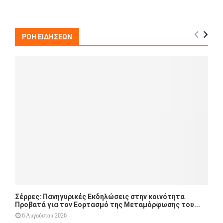
a
S
r
c
E
h
ΡΟΗ ΕΙΔΗΣΕΩΝ
f
A
o
r
R
:
C
H
Σέρρες: Πανηγυρικές Εκδηλώσεις στην κοινότητα
Προβατά για τον Εορτασμό της Μεταμόρφωσης του...
6 Αυγούστου 2026