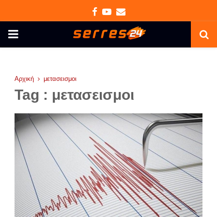
Facebook
Youtube
Email
PRIMARY
MENU
Αρχική
μετασεισμοι
Tag : μετασεισμοι