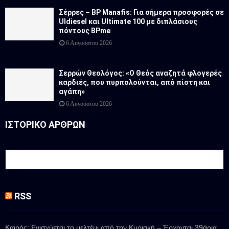
Σέρρες – BP Manafis: Για σήμερα προσφορές σε
Uldiesel και Ultimate 100 με διπλάσιους
πόντους BPme
6 Αυγούστου 2026
Σερρών Θεολόγος: «Ο Θεός αναζητά φλογερές
καρδιές, που πυρπολούνται, από πίστη και
αγάπη»
6 Αυγούστου 2026
ΙΣΤΟΡΙΚΟ ΑΡΘΡΩΝ
RSS
Καιρός: Ενισχύεται το μελτέμι από την Κυριακή – Έρχονται 39άρια,