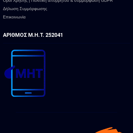
Όροι Χρήσης | Πολιτική απορρήτου & συμμόρφωση GDPR
Δήλωση Συμμόρφωσης
Επικοινωνία
ΑΡΙΘΜΌΣ Μ.Η.Τ. 252041