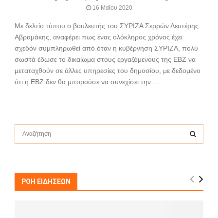
16 Μαΐου 2020
Με δελτίο τύπου ο βουλευτής του ΣΥΡΙΖΑ Σερρών Λευτέρης
Αβραμάκης, αναφέρει πως ένας ολόκληρος χρόνος έχει
σχεδόν συμπληρωθεί από όταν η κυβέρνηση ΣΥΡΙΖΑ, πολύ
σωστά έδωσε το δικαίωμα στους εργαζόμενους της ΕΒΖ να
μεταταχθούν σε άλλες υπηρεσίες του δημοσίου, με δεδομένο
ότι η ΕΒΖ δεν θα μπορούσε να συνεχίσει την......
S
e
a
S
r
c
E
h
ΡΟΗ ΕΙΔΗΣΕΩΝ
f
A
o
r
R