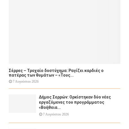
:
C
H
Σέρρες – Τροχαίο δυστύχημα: Ραγίζει καρδιές ο
πατέρας των θυμάτων – «Τους...
7 Αυγούστου 2026
Δήμος Σερρών: Ορκίστηκαν δύο νέες
εργαζόμενες του προγράμματος
«Βοήθεια...
7 Αυγούστου 2026