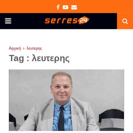
Facebook
Youtube
Email
PRIMARY
MENU
Αρχική
λευτερης
Tag : λευτερης