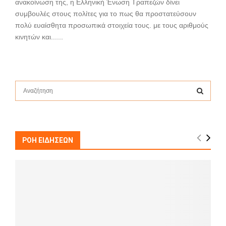
ανακοίνωση της, η Ελληνική Ένωση Τραπεζών δίνει
συμβουλές στους πολίτες για το πως θα προστατεύσουν
πολύ ευαίσθητα προσωπικά στοιχεία τους. με τους αριθμούς
κινητών και......
S
e
a
S
r
c
E
h
ΡΟΗ ΕΙΔΗΣΕΩΝ
f
A
o
r
R
:
C
H