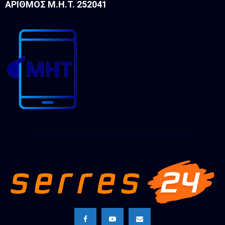
ΑΡΙΘΜΌΣ Μ.Η.Τ. 252041