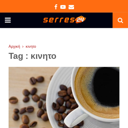
Facebook
Youtube
Email
PRIMARY
MENU
Αρχική
κινητο
Tag : κινητο