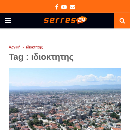
Facebook
Youtube
Email
PRIMARY
MENU
Αρχική
ιδιοκτητης
Tag : ιδιοκτητης