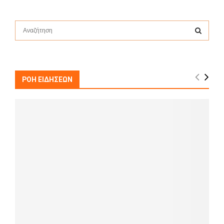
S
e
a
S
r
c
E
h
ΡΟΗ ΕΙΔΗΣΕΩΝ
f
A
o
r
R
:
C
H