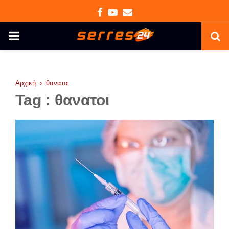
Facebook
Youtube
Email
PRIMARY
MENU
Αρχική
θανατοι
Tag : θανατοι