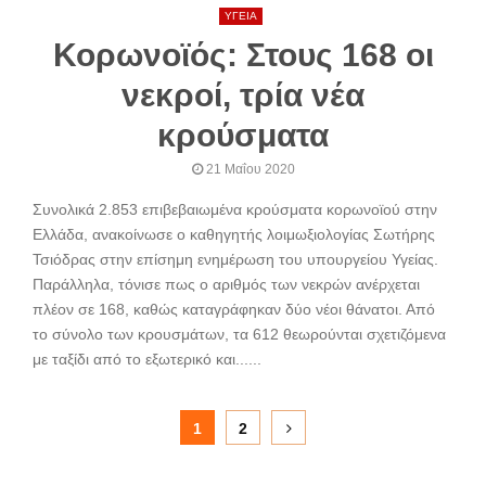
ΥΓΕΙΑ
Κορωνοϊός: Στους 168 οι
νεκροί, τρία νέα
κρούσματα
21 Μαΐου 2020
Συνολικά 2.853 επιβεβαιωμένα κρούσματα κορωνοϊού στην
Ελλάδα, ανακοίνωσε ο καθηγητής λοιμωξιολογίας Σωτήρης
Τσιόδρας στην επίσημη ενημέρωση του υπουργείου Υγείας.
Παράλληλα, τόνισε πως ο αριθμός των νεκρών ανέρχεται
πλέον σε 168, καθώς καταγράφηκαν δύο νέοι θάνατοι. Από
το σύνολο των κρουσμάτων, τα 612 θεωρούνται σχετιζόμενα
με ταξίδι από το εξωτερικό και......
Σελιδοποίηση
1
2
άρθρων