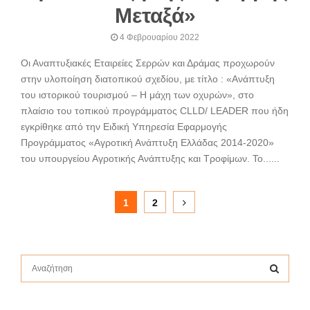
Μεταξά»
4 Φεβρουαρίου 2022
Οι Αναπτυξιακές Εταιρείες Σερρών και Δράμας προχωρούν
στην υλοποίηση διατοπικού σχεδίου, με τίτλο : «Ανάπτυξη
του ιστορικού τουρισμού – Η μάχη των οχυρών», στο
πλαίσιο του τοπικού προγράμματος CLLD/ LEADER που ήδη
εγκρίθηκε από την Ειδική Υπηρεσία Εφαρμογής
Προγράμματος «Αγροτική Ανάπτυξη Ελλάδας 2014-2020»
του υπουργείου Αγροτικής Ανάπτυξης και Τροφίμων. Το......
Σελιδοποίηση
1
2
άρθρων
S
e
a
S
r