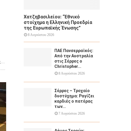
Χατζηβασιλείου: “Εθνικό
στοίχημα η Ελληνική Προεδρία
της Ευρωπαϊκής Ένωσης”
8 Αυγούστου 2026
ΠΑΕ Πανσερραϊκός:
Από την Αυστραλία
στις Σέρρες ο
ες…
Christopher...
...
8 Αυγούστου 2026
Σέρρες – Τροχαίο
δυστύχημα: Ραγίζει
καρδιές ο πατέρας
των...
7 Αυγούστου 2026
Δήμος Σερρών: