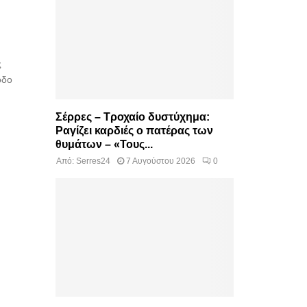
ς
οδο
Σέρρες – Τροχαίο δυστύχημα:
Ραγίζει καρδιές ο πατέρας των
θυμάτων – «Τους...
Από:
Serres24
7 Αυγούστου 2026
0