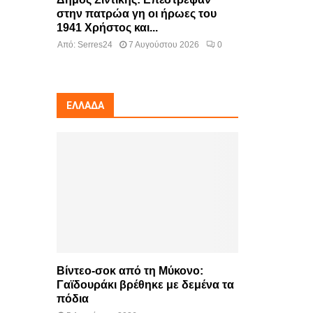
στην πατρώα γη οι ήρωες του
1941 Χρήστος και...
Από:
Serres24
7 Αυγούστου 2026
0
ΕΛΛΆΔΑ
Βίντεο-σοκ από τη Μύκονο:
Γαϊδουράκι βρέθηκε με δεμένα τα
πόδια