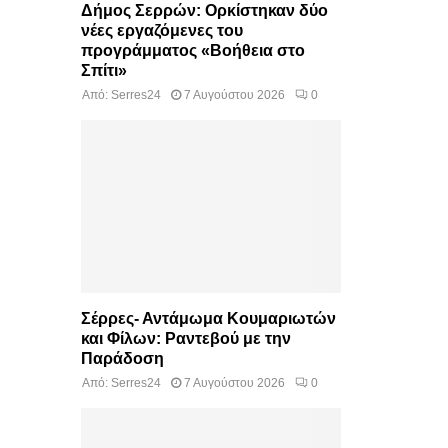
Δήμος Σερρών: Ορκίστηκαν δύο
νέες εργαζόμενες του
προγράμματος «Βοήθεια στο
Σπίτι»
Από:
Serres24
7 Αυγούστου 2026
0
Σέρρες- Αντάμωμα Κουμαριωτών
και Φίλων: Ραντεβού με την
Παράδοση
Από:
Serres24
7 Αυγούστου 2026
0