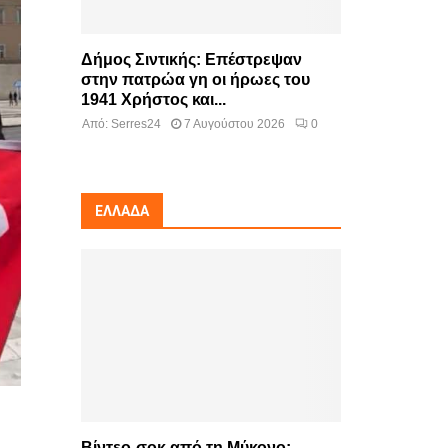
Δήμος Σιντικής: Επέστρεψαν
στην πατρώα γη οι ήρωες του
1941 Χρήστος και...
Από:
Serres24
7 Αυγούστου 2026
0
ΕΛΛΆΔΑ
Βίντεο-σοκ από τη Μύκονο: