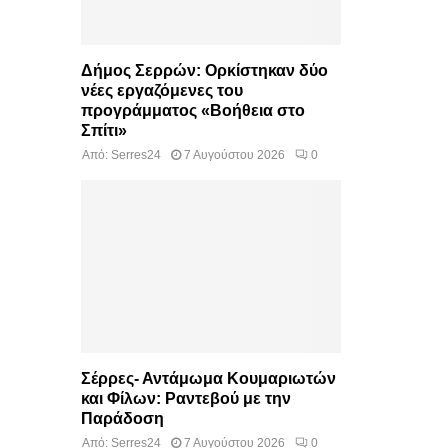
Δήμος Σερρών: Ορκίστηκαν δύο
νέες εργαζόμενες του
προγράμματος «Βοήθεια στο
Σπίτι»
Από:
Serres24
7 Αυγούστου 2026
0
Σέρρες- Αντάμωμα Κουμαριωτών
και Φίλων: Ραντεβού με την
Παράδοση
Από:
Serres24
7 Αυγούστου 2026
0