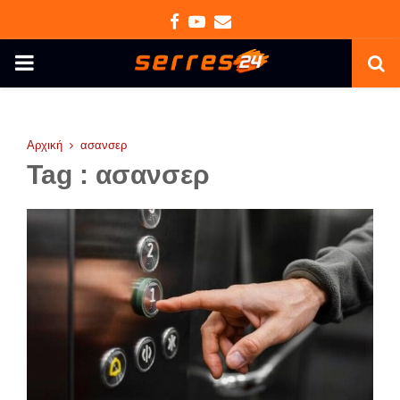
Facebook
Youtube
Email
PRIMARY
MENU
Αρχική
ασανσερ
Tag : ασανσερ