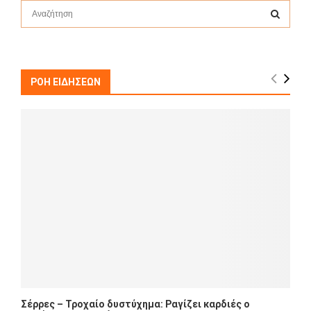
S
e
a
S
r
c
E
h
ΡΟΗ ΕΙΔΗΣΕΩΝ
f
A
o
r
R
:
C
H
Σέρρες – Τροχαίο δυστύχημα: Ραγίζει καρδιές ο