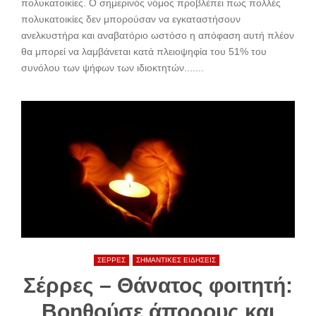
πολυκατοικίες. Ο σημερινός νόμος προβλέπει πως πολλές
πολυκατοικίες δεν μπορούσαν να εγκαταστήσουν
ανελκυστήρα και αναβατόριο ωστόσο η απόφαση αυτή πλέον
θα μπορεί να λαμβάνεται κατά πλειοψηφία του 51% του
συνόλου των ψήφων των ιδιοκτητών.......
ΣΕΡΡΕΣ
ΣΗΜΑΝΤΙΚΕΣ ΕΙΔΗΣΕΙΣ
Σέρρες – Θάνατος φοιτητή:
Βοηθούσε άπορους και