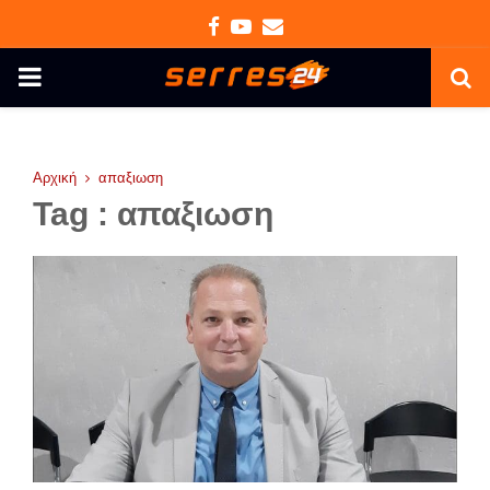
Facebook
Youtube
Email
PRIMARY
MENU
Αρχική
απαξιωση
Tag : απαξιωση