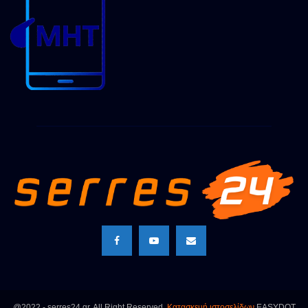
@2022 - serres24.gr. All Right Reserved.
Κατασκευή ιστοσελίδων
EASYDOT