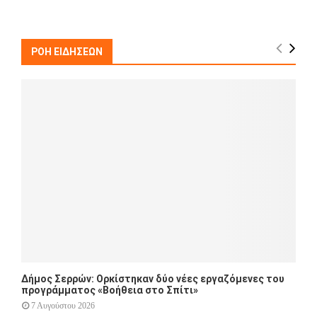
a
S
r
c
E
h
ΡΟΗ ΕΙΔΗΣΕΩΝ
f
A
o
r
R
:
C
H
Δήμος Σερρών: Ορκίστηκαν δύο νέες εργαζόμενες του
προγράμματος «Βοήθεια στο Σπίτι»
7 Αυγούστου 2026