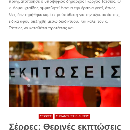
πραγματοποίησε ο υποψήφιος δήμαρχος Γιώργος Τάτσιος. Ο
κ. Δομουχτσίδης αμφισβητεί έντονα την έρευνα γιατί, όπως
λέει, δεν τηρήθηκε καμία προϋπόθεση για την αξιοπιστία της,
ειδικά αφού διεξήχθη μέσω διαδικτύου. Και καλεί τον κ.
Τάτσιος να καταθέσει προτάσεις και......
ΣΕΡΡΕΣ
ΣΗΜΑΝΤΙΚΕΣ ΕΙΔΗΣΕΙΣ
Σέρρες: Θερινές εκπτώσεις