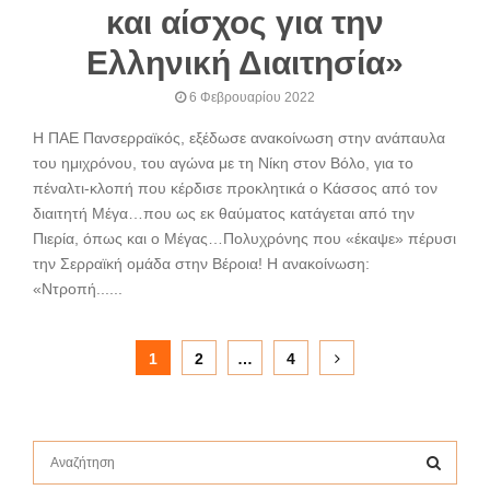
και αίσχος για την
Ελληνική Διαιτησία»
6 Φεβρουαρίου 2022
Η ΠΑΕ Πανσερραϊκός, εξέδωσε ανακοίνωση στην ανάπαυλα
του ημιχρόνου, του αγώνα με τη Νίκη στον Βόλο, για το
πέναλτι-κλοπή που κέρδισε προκλητικά ο Κάσσος από τον
διαιτητή Μέγα…που ως εκ θαύματος κατάγεται από την
Πιερία, όπως και ο Μέγας…Πολυχρόνης που «έκαψε» πέρυσι
την Σερραϊκή ομάδα στην Βέροια! Η ανακοίνωση:
«Ντροπή......
Σελιδοποίηση
1
2
…
4
άρθρων
S
e