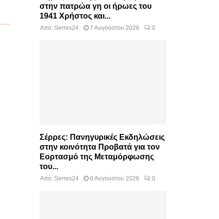
στην πατρώα γη οι ήρωες του
1941 Χρήστος και...
Από:
Serres24
7 Αυγούστου 2026
0
Σέρρες: Πανηγυρικές Εκδηλώσεις
στην κοινότητα Προβατά για τον
Εορτασμό της Μεταμόρφωσης
του...
Από:
Serres24
6 Αυγούστου 2026
0