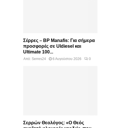
Σέρρες – BP Manafis: Για σήμερα
προσφορές σε Uldiesel και
Ultimate 100...
Από:
Serres24
6 Αυγούστου 2026
0
Σερρών Θεολόγος: «Ο Θεός