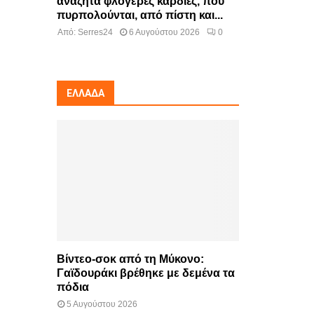
αναζητά φλογερές καρδιές, που
πυρπολούνται, από πίστη και...
Από:
Serres24
6 Αυγούστου 2026
0
ΕΛΛΆΔΑ
Βίντεο-σοκ από τη Μύκονο:
Γαϊδουράκι βρέθηκε με δεμένα τα
πόδια
5 Αυγούστου 2026