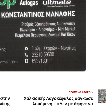
ΕΠΌΜΕΝΟ ΆΡΘΡΟ
 στην
Χαλκιδική: Λαγοκέφαλος δάγκωσε
νίκης
λουόμενη – «Δεν με άφηνε να