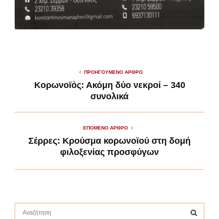
ΠΡΟΗΓΟΎΜΕΝΟ ΆΡΘΡΟ
Κορωνοϊός: Ακόμη δύο νεκροί – 340
συνολικά
ΕΠΌΜΕΝΟ ΆΡΘΡΟ
Σέρρες: Κρούσμα κορωνοϊού στη δομή
φιλοξενίας προσφύγων
S
e