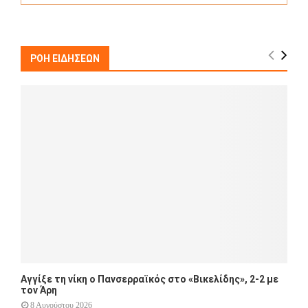
a
S
r
c
E
h
ΡΟΗ ΕΙΔΗΣΕΩΝ
f
A
o
r
R
:
C
H
Αγγίξε τη νίκη ο Πανσερραϊκός στο «Βικελίδης», 2-2 με
τον Άρη
8 Αυγούστου 2026