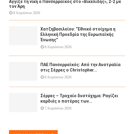
Αγγίξε τη νίκη ο Πανσερραϊκός στο «Βικελίδης», 2-2 με
τον Άρη
8 Αυγούστου 2026
Χατζηβασιλείου: “Εθνικό στοίχημα η
Ελληνική Προεδρία της Ευρωπαϊκής
Ένωσης”
8 Αυγούστου 2026
ΠΑΕ Πανσερραϊκός: Από την Αυστραλία
στις Σέρρες ο Christopher...
8 Αυγούστου 2026
Σέρρες – Τροχαίο δυστύχημα: Ραγίζει
καρδιές ο πατέρας των...
7 Αυγούστου 2026