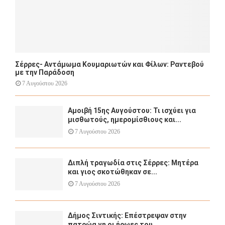
Σέρρες- Αντάμωμα Κουμαριωτών και Φίλων: Ραντεβού
με την Παράδοση
7 Αυγούστου 2026
Αμοιβή 15ης Αυγούστου: Τι ισχύει για
μισθωτούς, ημερομίσθιους και...
7 Αυγούστου 2026
Διπλή τραγωδία στις Σέρρες: Μητέρα
και γιος σκοτώθηκαν σε...
7 Αυγούστου 2026
Δήμος Σιντικής: Επέστρεψαν στην
πατρώα γη οι ήρωες του...