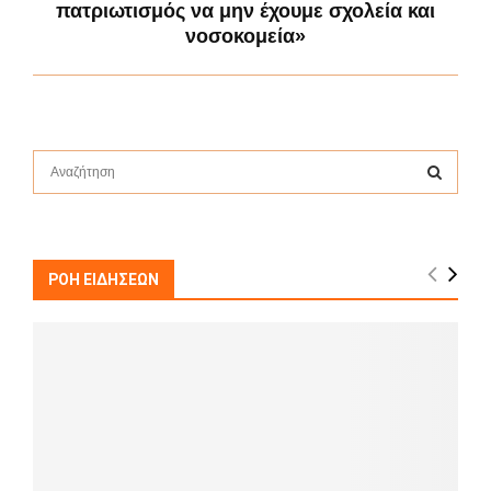
πατριωτισμός να μην έχουμε σχολεία και
νοσοκομεία»
S
e
a
S
r
c
E
h
ΡΟΗ ΕΙΔΗΣΕΩΝ
f
A
o
r
R
:
C
H