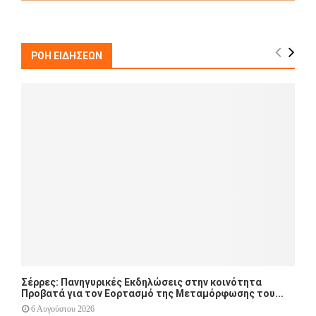
a
S
r
c
E
h
ΡΟΗ ΕΙΔΗΣΕΩΝ
f
A
o
r
R
:
C
H
Σέρρες: Πανηγυρικές Εκδηλώσεις στην κοινότητα
Προβατά για τον Εορτασμό της Μεταμόρφωσης του...
6 Αυγούστου 2026