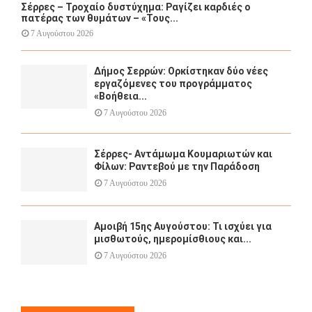
Σέρρες – Τροχαίο δυστύχημα: Ραγίζει καρδιές ο
πατέρας των θυμάτων – «Τους...
7 Αυγούστου 2026
Δήμος Σερρών: Ορκίστηκαν δύο νέες
εργαζόμενες του προγράμματος
«Βοήθεια...
7 Αυγούστου 2026
Σέρρες- Αντάμωμα Κουμαριωτών και
Φίλων: Ραντεβού με την Παράδοση
7 Αυγούστου 2026
Αμοιβή 15ης Αυγούστου: Τι ισχύει για
μισθωτούς, ημερομίσθιους και...
7 Αυγούστου 2026