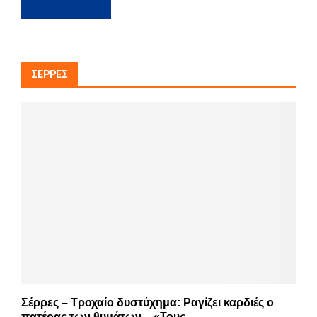
ΣΈΡΡΕΣ
Σέρρες – Τροχαίο δυστύχημα: Ραγίζει καρδιές ο
πατέρας των θυμάτων – «Τους...