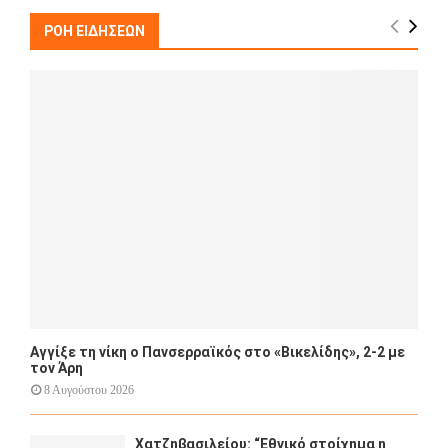
c
E
h
ΡΟΗ ΕΙΔΗΣΕΩΝ
f
A
o
r
R
:
C
H
Αγγίξε τη νίκη ο Πανσερραϊκός στο «Βικελίδης», 2-2 με
τον Άρη
8 Αυγούστου 2026
Χατζηβασιλείου: “Εθνικό στοίχημα η