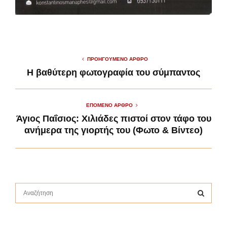
ΠΡΟΗΓΟΎΜΕΝΟ ΆΡΘΡΟ
Η βαθύτερη φωτογραφία του σύμπαντος
ΕΠΌΜΕΝΟ ΆΡΘΡΟ
Άγιος Παΐσιος: Χιλιάδες πιστοί στον τάφο του
ανήμερα της γιορτής του (Φωτο & Βίντεο)
S
e
a
S
r