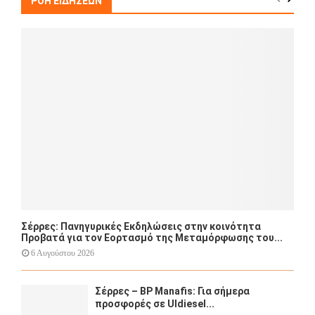
ΡΟΗ ΕΙΔΗΣΕΩΝ
f
A
o
r
R
:
C
H
Σέρρες: Πανηγυρικές Εκδηλώσεις στην κοινότητα
Προβατά για τον Εορτασμό της Μεταμόρφωσης του...
6 Αυγούστου 2026
Σέρρες – BP Manafis: Για σήμερα
προσφορές σε Uldiesel...