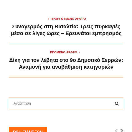
ΠΡΟΗΓΟΎΜΕΝΟ ΆΡΘΡΟ
Συναγερμός στη Βισαλτία: Τρεις πυρκαγιές
μέσα σε λίγες ώρες – Ερευνάται εμπρησμός
ΕΠΌΜΕΝΟ ΆΡΘΡΟ
Δίκη για τον λέβητα στο 9ο Δημοτικό Σερρών:
Αναμονή για αναβάθμιση κατηγοριών
S
e
a
S
r
c
E
h