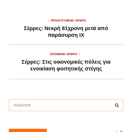
ΠΡΟΗΓΟΎΜΕΝΟ ΆΡΘΡΟ
Σέρρες: Νεκρή 81χρονη μετά από
παράσυρση ΙΧ
ΕΠΌΜΕΝΟ ΆΡΘΡΟ
Σέρρες: Στις οικονομικές πόλεις για
ενοικίαση φοιτητικής στέγης
S
e
a
S
r
c
E