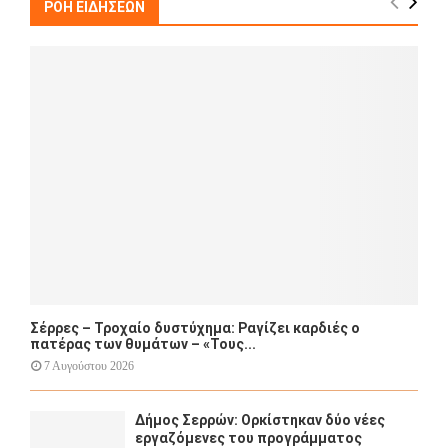
h
ΡΟΗ ΕΙΔΗΣΕΩΝ
f
A
o
r
R
:
C
H
Σέρρες – Τροχαίο δυστύχημα: Ραγίζει καρδιές ο
πατέρας των θυμάτων – «Τους...
7 Αυγούστου 2026
Δήμος Σερρών: Ορκίστηκαν δύο νέες
εργαζόμενες του προγράμματος