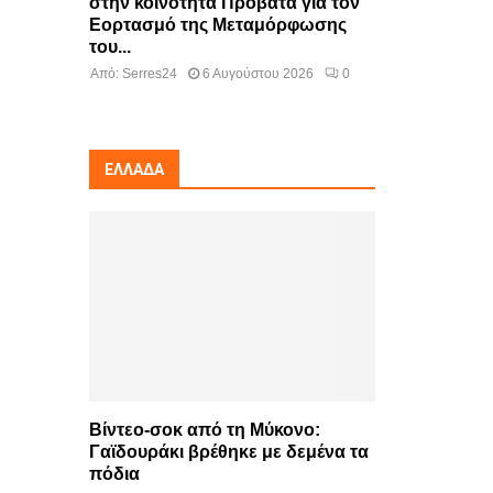
στην κοινότητα Προβατά για τον
Εορτασμό της Μεταμόρφωσης
του...
Από:
Serres24
6 Αυγούστου 2026
0
ΕΛΛΆΔΑ
Βίντεο-σοκ από τη Μύκονο:
Γαϊδουράκι βρέθηκε με δεμένα τα
πόδια