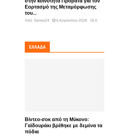
στην κοινότητα Προβατά για τον
Εορτασμό της Μεταμόρφωσης
του...
Από:
Serres24
6 Αυγούστου 2026
0
ΕΛΛΆΔΑ
Βίντεο-σοκ από τη Μύκονο:
Γαϊδουράκι βρέθηκε με δεμένα τα
πόδια