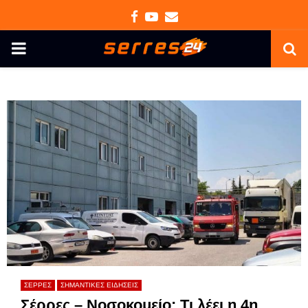
Facebook
Youtube
Email
PRIMARY
MENU
ΣΕΡΡΕΣ
ΣΗΜΑΝΤΙΚΕΣ ΕΙΔΗΣΕΙΣ
Σέρρες – Νοσοκομείο: Τι λέει η 4η